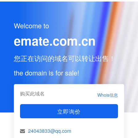
Welcome to
emate.com.cn
您正在访问的域名可以转让出售！
the domain is for sale!
购买此域名
Whois信息
立即询价
24043833@qq.com