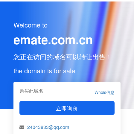
Welcome to
emate.com.cn
您正在访问的域名可以转让出售！
the domain is for sale!
购买此域名
Whois信息
立即询价
24043833@qq.com