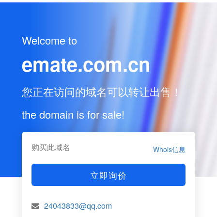
Welcome to
emate.com.cn
您正在访问的域名可以转让出售！
the domain is for sale!
购买此域名
Whois信息
立即询价
24043833@qq.com